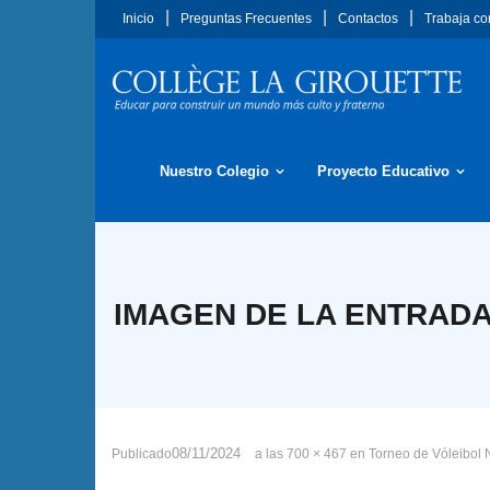
Saltar
Inicio
Preguntas Frecuentes
Contactos
Trabaja co
al
contenido
Nuestro Colegio
Proyecto Educativo
IMAGEN DE LA ENTRADA
08/11/2024
Publicado
a las
700 × 467
en
Torneo de Vóleibol 