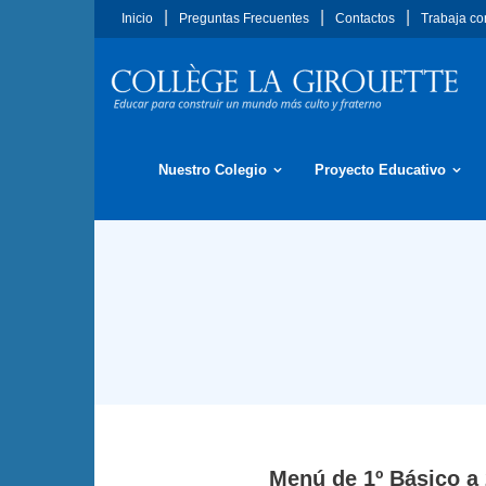
Saltar
Inicio
Preguntas Frecuentes
Contactos
Trabaja co
al
contenido
Nuestro Colegio
Proyecto Educativo
Menú de 1º Básico a 