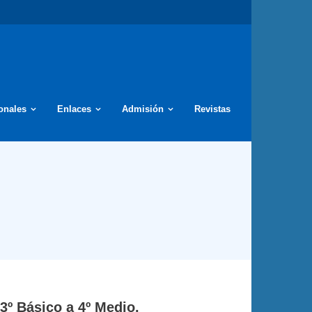
ionales
Enlaces
Admisión
Revistas
3º Básico a 4º Medio.