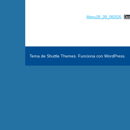
Menu1B_2B_082026
Des
Tema de
Shuttle Themes
. Funciona con
WordPress
.