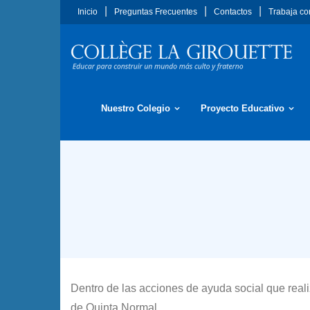
Saltar
Inicio
Preguntas Frecuentes
Contactos
Trabaja co
al
contenido
Nuestro Colegio
Proyecto Educativo
Dentro de las acciones de ayuda social que real
de Quinta Normal.