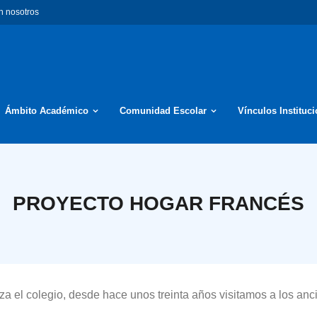
n nosotros
Ámbito Académico
Comunidad Escolar
Vínculos Instituc
PROYECTO HOGAR FRANCÉS
iza el colegio, desde hace unos treinta años visitamos a los a