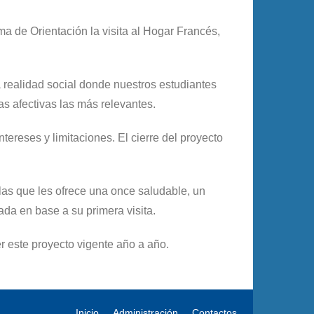
 de Orientación la visita al Hogar Francés,
a realidad social donde nuestros estudiantes
s afectivas las más relevantes.
ereses y limitaciones. El cierre del proyecto
las que les ofrece una once saludable, un
da en base a su primera visita.
r este proyecto vigente año a año.
Inicio
Administración
Contactos