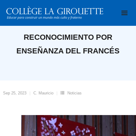
Saltar
al
contenido
RECONOCIMIENTO POR
ENSEÑANZA DEL FRANCÉS
Sep 25, 2023
C. Mauricio
Noticias