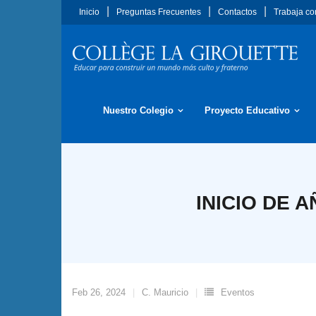
Saltar
Inicio
Preguntas Frecuentes
Contactos
Trabaja co
al
contenido
Nuestro Colegio
Proyecto Educativo
INICIO DE 
Feb 26, 2024
C. Mauricio
Eventos