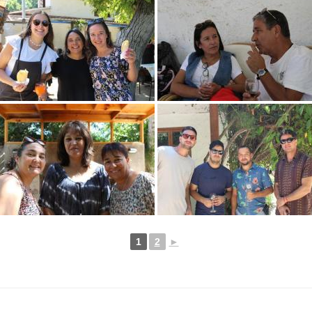
1
2
►