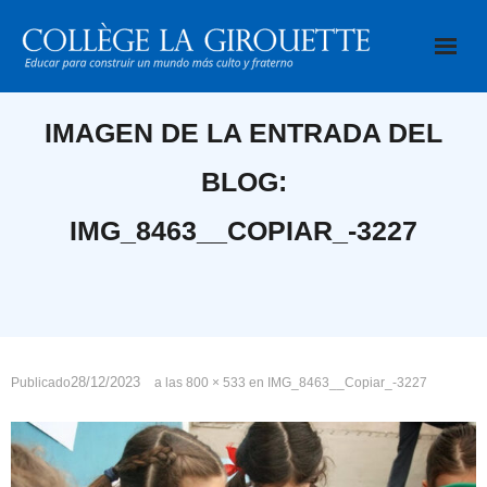
Saltar
al
contenido
IMAGEN DE LA ENTRADA DEL
BLOG:
IMG_8463__COPIAR_-3227
28/12/2023
Publicado
a las
800 × 533
en
IMG_8463__Copiar_-3227