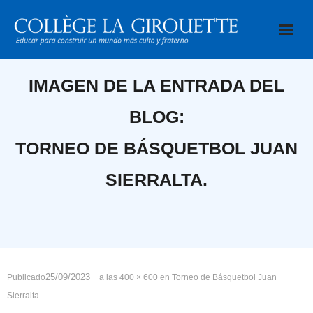
Saltar
al
contenido
IMAGEN DE LA ENTRADA DEL
BLOG:
TORNEO DE BÁSQUETBOL JUAN
SIERRALTA.
25/09/2023
Publicado
a las
400 × 600
en
Torneo de Básquetbol Juan
Sierralta.