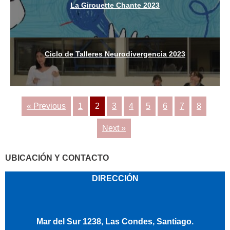
La Girouette Chante 2023
Ciclo de Talleres Neurodivergencia 2023
« Previous
1
2
3
4
5
6
7
8
Next »
UBICACIÓN Y CONTACTO
DIRECCIÓN
Mar del Sur 1238, Las Condes, Santiago.