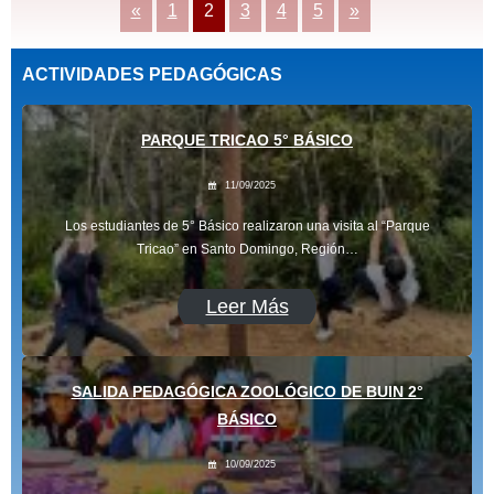
«
1
2
3
4
5
»
ACTIVIDADES PEDAGÓGICAS
PARQUE TRICAO 5° BÁSICO
11/09/2025
Los estudiantes de 5° Básico realizaron una visita al “Parque
Tricao” en Santo Domingo, Región…
Leer Más
SALIDA PEDAGÓGICA ZOOLÓGICO DE BUIN 2°
BÁSICO
10/09/2025