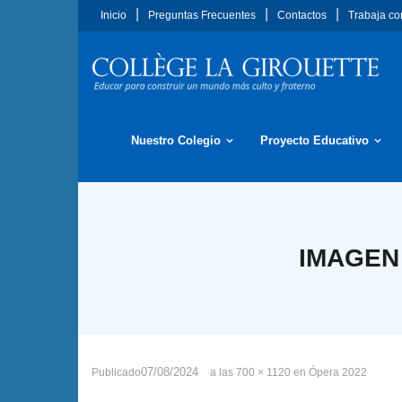
Saltar
Inicio
Preguntas Frecuentes
Contactos
Trabaja co
al
contenido
Nuestro Colegio
Proyecto Educativo
IMAGEN
07/08/2024
Publicado
a las
700 × 1120
en
Ópera 2022