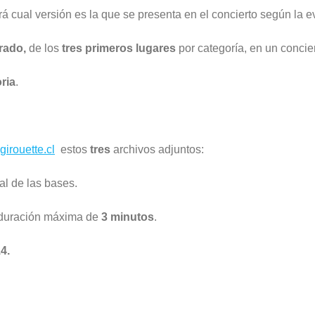
irá cual versión es la que se presenta en el concierto según la 
rado,
de los
tres
primeros lugares
por categoría, en un concier
ria
.
irouette.cl
estos
tres
archivos adjuntos:
inal de las bases.
duración máxima de
3 minutos
.
4.