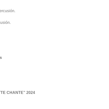
ercusión.
cusión.
as
TTE CHANTE” 2024