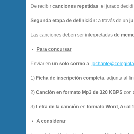
De recibir
canciones repetidas
, el jurado decid
Segunda etapa de definición:
a través de un
ju
Las canciones deben ser interpretadas
de memo
Para concursar
Enviar en
un solo correo a
lgchante@colegiolag
1)
Ficha de inscripción completa
, adjunta al f
2)
Canción en formato Mp
3 de 320 KBPS
con 
3)
Letra de la canción
en
formato Word, Arial 1
A considerar