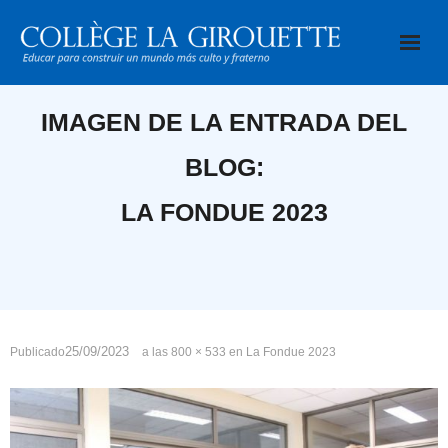
Saltar
al
contenido
IMAGEN DE LA ENTRADA DEL
BLOG:
LA FONDUE 2023
25/09/2023
Publicado
a las
800 × 533
en
La Fondue 2023